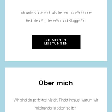
Ich unterstütze euch als freiberufliche*r Online-
Redakteur*in, Texter*in und Blogger*in.
ZU MEINEN
LEISTUNGEN
Über mich
Wir sind ein perfektes Match. Findet heraus, warum wir
miteinander arbeiten sollten.