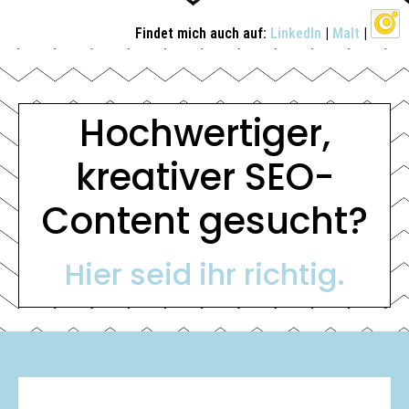
Findet mich auch auf:
LinkedIn
|
Malt
|
Hochwertiger,
kreativer SEO-
Content gesucht?
Hier seid ihr richtig.