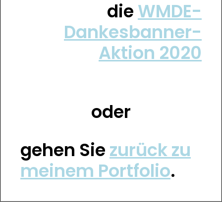
die
WMDE-
Dankesbanner-
Aktion 2020
oder
gehen Sie
zurück zu
meinem Portfolio
.